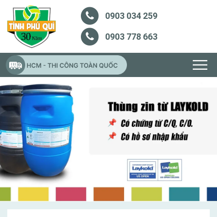
0903 034 259
0903 778 663