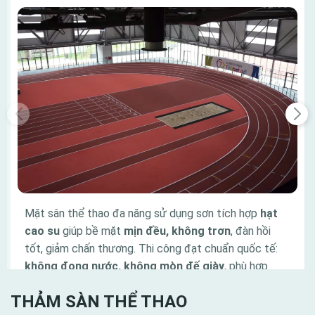
Mặt sân thể thao đa năng sử dụng sơn tích hợp
hạt
cao su
giúp bề mặt
mịn đều, không trơn
, đàn hồi
tốt, giảm chấn thương. Thi công đạt chuẩn quốc tế:
không đọng nước, không mòn đế giày
, phù hợp
bóng rổ, cầu lông, tennis với độ bám và độ nẩy lý
THẢM SÀN THỂ THAO
tưởng.