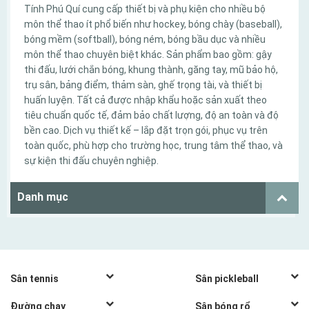
Tính Phú Quí cung cấp thiết bị và phụ kiện cho nhiều bộ
môn thể thao ít phổ biến như hockey, bóng chày (baseball),
bóng mềm (softball), bóng ném, bóng bầu dục và nhiều
môn thể thao chuyên biệt khác. Sản phẩm bao gồm: gậy
thi đấu, lưới chắn bóng, khung thành, găng tay, mũ bảo hộ,
trụ sân, bảng điểm, thảm sàn, ghế trọng tài, và thiết bị
huấn luyện. Tất cả được nhập khẩu hoặc sản xuất theo
tiêu chuẩn quốc tế, đảm bảo chất lượng, độ an toàn và độ
bền cao. Dịch vụ thiết kế – lắp đặt trọn gói, phục vụ trên
toàn quốc, phù hợp cho trường học, trung tâm thể thao, và
sự kiện thi đấu chuyên nghiệp.
Danh mục
Sân tennis
Sân pickleball
THI CÔNG SÂN TENNIS
XÂY SÂN TRỌN GÓI
Đường chạy
Sân bóng rổ