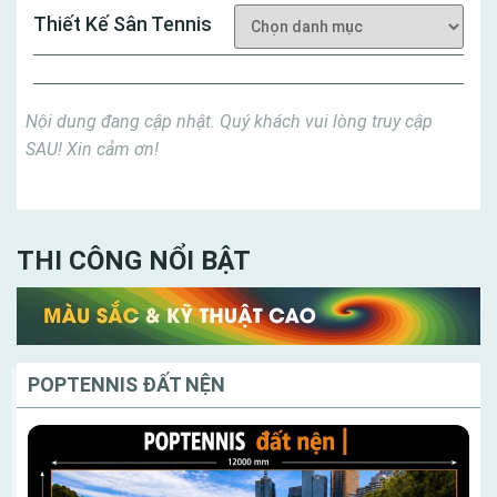
Thiết Kế Sân Tennis
Nội dung đang cập nhật. Quý khách vui lòng truy cập
SAU! Xin cảm ơn!
THI CÔNG NỔI BẬT
POPTENNIS ĐẤT NỆN