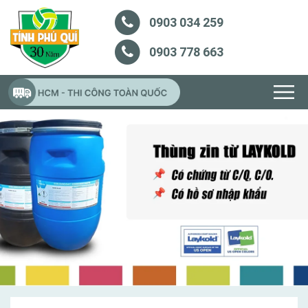
0903 034 259
0903 778 663