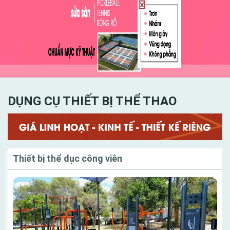
Trong đó, bóng chuyền là bộ môn lý tưởng tạo nên dấu
ấn tốt đối với nhiều người. Để có được một sân thi đấu
bóng chuyền đạt tiêu chuẩn, đòi hỏi người thiết kế sân
bóng phải am hiểu tinh tường và có kinh nghiệm trong
công đoạn thiết kế sân chơi sao cho hợp lý nhất
DỤNG CỤ THIẾT BỊ THỂ THAO
Danh mục
Thiết bị thể dục công viên