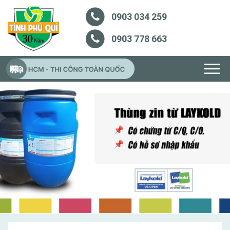
0903 034 259
0903 778 663