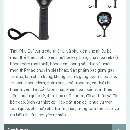
Tính Phú Quí cung cấp thiết bị và phụ kiện cho nhiều bộ
môn thể thao ít phổ biến như hockey, bóng chày (baseball),
bóng mềm (softball), bóng ném, bóng bầu dục và nhiều
môn thể thao chuyên biệt khác. Sản phẩm bao gồm: gậy
thi đấu, lưới chắn bóng, khung thành, găng tay, mũ bảo hộ,
trụ sân, bảng điểm, thảm sàn, ghế trọng tài, và thiết bị
huấn luyện. Tất cả được nhập khẩu hoặc sản xuất theo
tiêu chuẩn quốc tế, đảm bảo chất lượng, độ an toàn và độ
bền cao. Dịch vụ thiết kế – lắp đặt trọn gói, phục vụ trên
toàn quốc, phù hợp cho trường học, trung tâm thể thao, và
sự kiện thi đấu chuyên nghiệp.