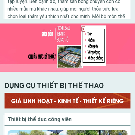
tập luyện. Bên cạnh đó, thảm sàn bóng chuyền còn có
nhiều mẫu mã khác nhau, giúp mọi người thỏa sức lựa
chọn loại thảm yêu thích nhất cho mình. Mỗi bộ môn thể
thao đem đến các lợi ích khác nhau cho người chơi.
Trong đó, bóng chuyền là bộ môn lý tưởng tạo nên dấu
ấn tốt đối với nhiều người. Để có được một sân thi đấu
bóng chuyền đạt tiêu chuẩn, đòi hỏi người thiết kế sân
bóng phải am hiểu tinh tường và có kinh nghiệm trong
công đoạn thiết kế sân chơi sao cho hợp lý nhất
DỤNG CỤ THIẾT BỊ THỂ THAO
Danh mục
Thiết bị thể dục công viên