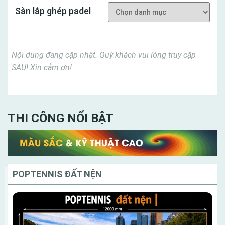
Sàn lắp ghép padel
Nội dung đang cập nhật. Quý khách vui lòng truy cập
SAU! Xin cảm ơn!
THI CÔNG NỔI BẬT
POPTENNIS ĐẤT NỆN