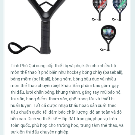
Tính Phú Quí cung cấp thiết bị và phụ kiện cho nhiều bộ
môn thể thao ít phổ biến như hockey, bóng chày (baseball),
bóng mềm (softball), bóng ném, bóng bầu dục và nhiều
môn thể thao chuyên biệt khác. Sản phẩm bao gồm: gậy
thi đấu, lưới chắn bóng, khung thành, găng tay, mũ bảo hộ,
trụ sân, bảng điểm, thảm sàn, ghế trọng tài, và thiết bị
huấn luyện. Tất cả được nhập khẩu hoặc sản xuất theo
tiêu chuẩn quốc tế, đảm bảo chất lượng, độ an toàn và độ
bền cao. Dịch vụ thiết kế – lắp đặt trọn gói, phục vụ trên
toàn quốc, phù hợp cho trường học, trung tâm thể thao, và
sự kiện thi đấu chuyên nghiệp.