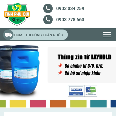
0903 034 259
0903 778 663