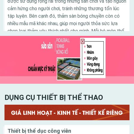
được sử dụng rộng rãi trong những sân chơi và tạo nguồn
cảm hứng cho người chơi, tránh những thương tổn lúc
tập luyện. Bên cạnh đó, thảm sàn bóng chuyền còn có
nhiều mẫu mã khác nhau, giúp mọi người thỏa sức lựa
chọn loại thảm yêu thích nhất cho mình. Mỗi bộ môn thể
thao đem đến các lợi ích khác nhau cho người chơi.
Trong đó, bóng chuyền là bộ môn lý tưởng tạo nên dấu
ấn tốt đối với nhiều người. Để có được một sân thi đấu
bóng chuyền đạt tiêu chuẩn, đòi hỏi người thiết kế sân
bóng phải am hiểu tinh tường và có kinh nghiệm trong
công đoạn thiết kế sân chơi sao cho hợp lý nhất
DỤNG CỤ THIẾT BỊ THỂ THAO
Danh mục
Thiết bị thể dục công viên