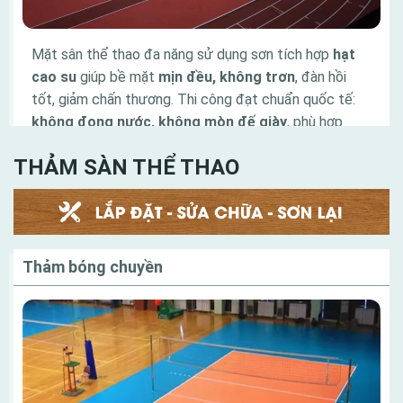
Mặt sân thể thao đa năng sử dụng sơn tích hợp
hạt
cao su
giúp bề mặt
mịn đều, không trơn
, đàn hồi
tốt, giảm chấn thương. Thi công đạt chuẩn quốc tế:
không đọng nước, không mòn đế giày
, phù hợp
bóng rổ, cầu lông, tennis với độ bám và độ nẩy lý
THẢM SÀN THỂ THAO
tưởng.
Tính Phú Quí cung cấp trọn bộ thiết bị cho đường
chạy và đường pitch đạt chuẩn thi đấu, phù hợp cho
sân vận động, trường học và khu thể thao chuyên
nghiệp.
Thảm bóng chuyền
Danh mục